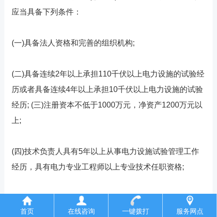
应当具备下列条件：
(一)具备法人资格和完善的组织机构;
(二)具备连续2年以上承担110千伏以上电力设施的试验经
历或者具备连续4年以上承担10千伏以上电力设施的试验
经历; (三)注册资本不低于1000万元，净资产1200万元以
上;
(四)技术负责人具有5年以上从事电力设施试验管理工作
经历，具有电力专业工程师以上专业技术任职资格;
(五)具有不少于40人的技术及经济专业人员(含高级技
首页
在线咨询
一键拨打
服务网点
师、技师和高级工)，其中电力工程专业高级工程师、工